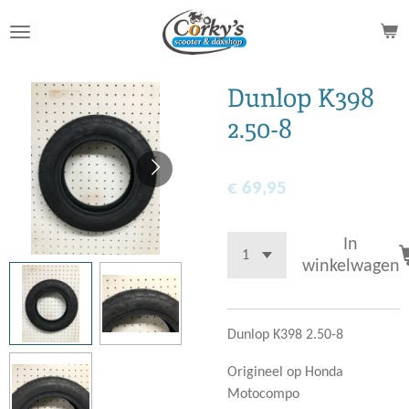
Ga
direct
naar
de
Dunlop K398
hoofdinhoud
2.50-8
€ 69,95
In
winkelwagen
Dunlop K398 2.50-8
Origineel op Honda
Motocompo