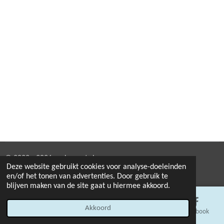
© 2022 - 2026 corky-parts.be
Deze website gebruikt cookies voor analyse-doeleinden
Powered by
JouwWeb
en/of het tonen van advertenties. Door gebruik te
blijven maken van de site gaat u hiermee akkoord.
Akkoord
E-mailadres
Telefoonnummer
Kaart
Facebook