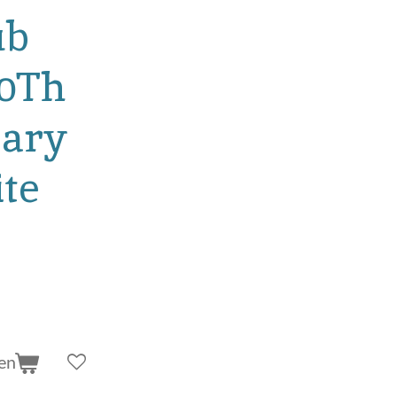
ub
0Th
sary
te
en