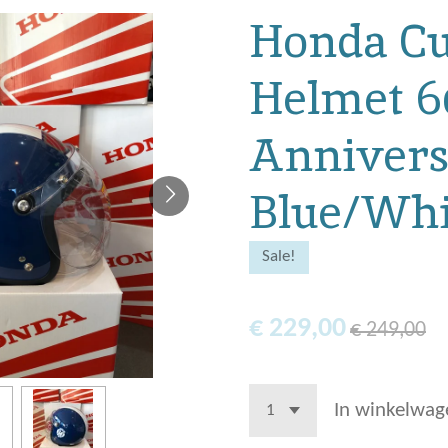
Honda C
Helmet 6
Anniver
Blue/Whi
Sale!
€ 229,00
€ 249,00
In winkelwag