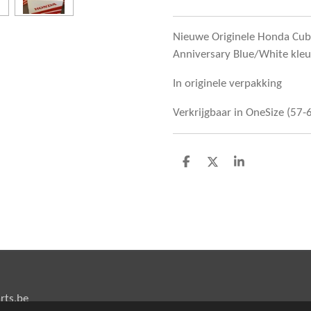
Nieuwe Originele Honda Cub
Anniversary Blue/White kleu
In originele verpakking
Verkrijgbaar in OneSize (57
D
D
S
e
e
h
l
e
a
e
l
r
n
e
rts.be