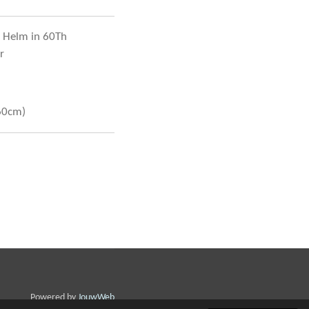
 Helm in 60Th
r
-60cm)
Powered by
JouwWeb