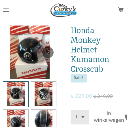
Ga
direct
naar
de
Honda
hoofdinhoud
Monkey
Helmet
Kumamon
Crosscub
Sale!
€ 229,00
€ 249,00
In
winkelwagen