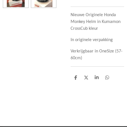
Nieuwe Originele Honda
Monkey Helm in Kumamon
CrossCub kleur
In originele verpakking
Verkrijgbaar in OneSize (57-
60cm)
D
D
S
D
e
e
h
e
l
e
a
l
e
l
r
e
n
e
n