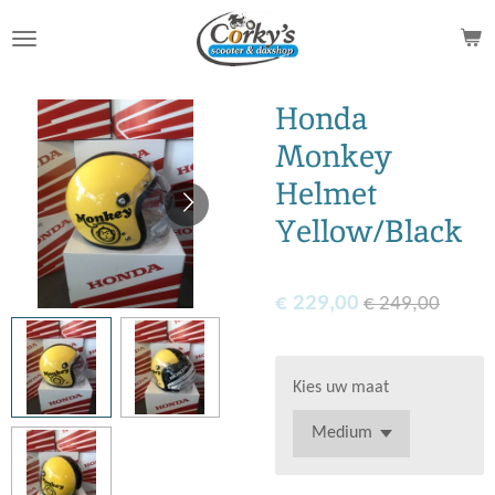
Ga
direct
naar
de
Honda
hoofdinhoud
Monkey
Helmet
Yellow/Black
€ 229,00
€ 249,00
Kies uw maat