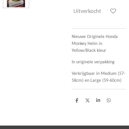
Uitverkocht
Nieuwe Originele Honda
Monkey Helm in
Yellow/Black kleur
In originele verpakking
Verkrijgbaar in Medium (57-
58cm) en Large (59-60cm)
D
D
S
D
e
e
h
e
l
e
a
l
e
l
r
e
n
e
n