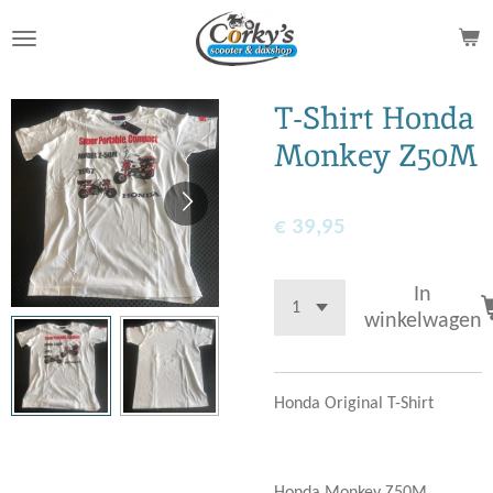
Ga
direct
naar
de
T-Shirt Honda
hoofdinhoud
Monkey Z50M
€ 39,95
In
winkelwagen
Honda Original T-Shirt
Honda Monkey Z50M