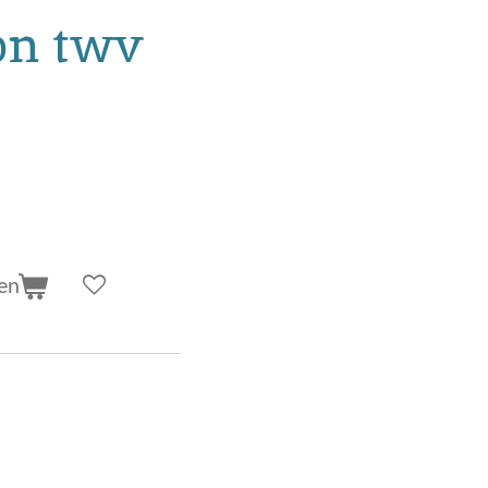
on twv
en