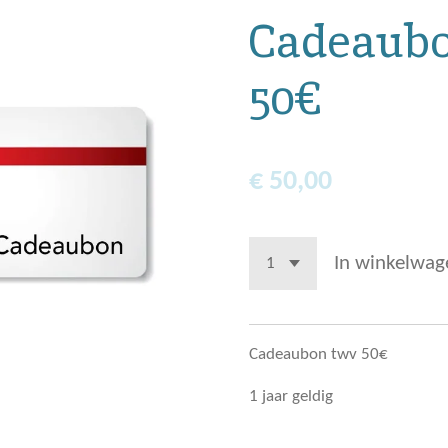
Cadeaub
50€
€ 50,00
In winkelwag
Cadeaubon twv 50€
1 jaar geldig