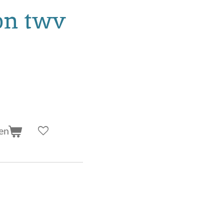
on twv
en