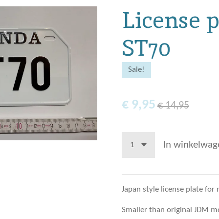
License p
ST70
Sale!
€ 9,95
€ 14,95
In winkelwag
Japan style license plate for 
Smaller than original JDM mo