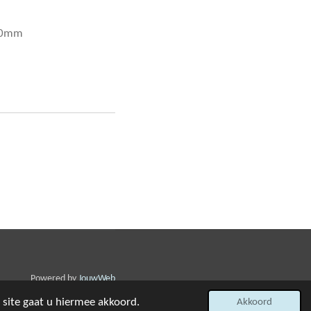
00mm
Powered by
JouwWeb
 site gaat u hiermee akkoord.
Akkoord