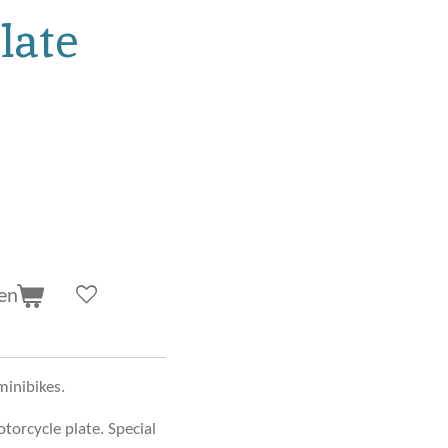
late
en
minibikes.
torcycle plate. Special