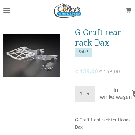
Ga
direct
naar
de
G-Craft rear
hoofdinhoud
rack Dax
Sale!
€ 139,00
€ 159,00
In
winkelwagen
G-Craft front rack for Honda
Dax